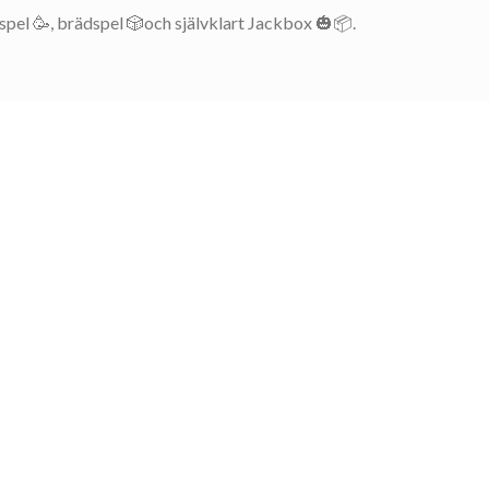
pel 🥳, brädspel 🎲och självklart Jackbox 🎃📦.