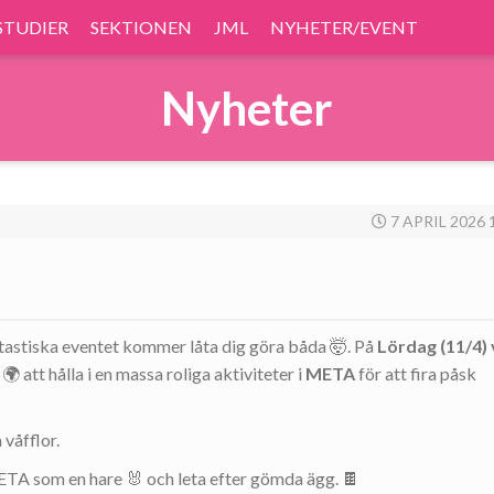
STUDIER
SEKTIONEN
JML
NYHETER/EVENT
Nyheter
7 APRIL 2026 
ntastiska eventet kommer låta dig göra båda 🤯. På
Lördag (11/4) 
 att hålla i en massa roliga aktiviteter i
META
för att fira påsk
våfflor.
TA som en hare 🐰 och leta efter gömda ägg. 🍫