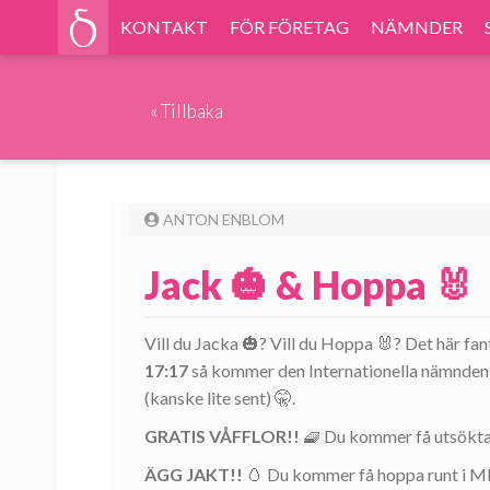
KONTAKT
FÖR FÖRETAG
NÄMNDER
«
Tillbaka
ANTON ENBLOM
Jack 🎃 & Hoppa 🐰
Vill du Jacka 🎃? Vill du Hoppa 🐰? Det här fa
17:17
så kommer den Internationella nämnden 🌍
(kanske lite sent) 🤫.
GRATIS VÅFFLOR!!
🧇 Du kommer få utsökta 
ÄGG JAKT!!
🥚 Du kommer få hoppa runt i ME