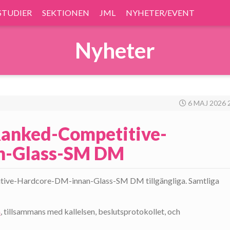
STUDIER
SEKTIONEN
JML
NYHETER/EVENT
Nyheter
6 MAJ 2026 
 Ranked-Competitive-
n-Glass-SM DM
titive-Hardcore-DM-innan-Glass-SM DM tillgängliga. Samtliga
n
, tillsammans med kallelsen, beslutsprotokollet, och