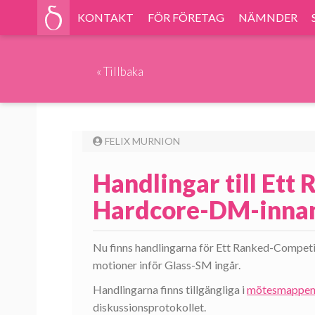
KONTAKT
FÖR FÖRETAG
NÄMNDER
«
Tillbaka
FELIX MURNION
Handlingar till Ett
Hardcore-DM-inna
Nu finns handlingarna för Ett Ranked-Compe
motioner inför Glass-SM ingår.
Handlingarna finns tillgängliga i
mötesmappe
diskussionsprotokollet.