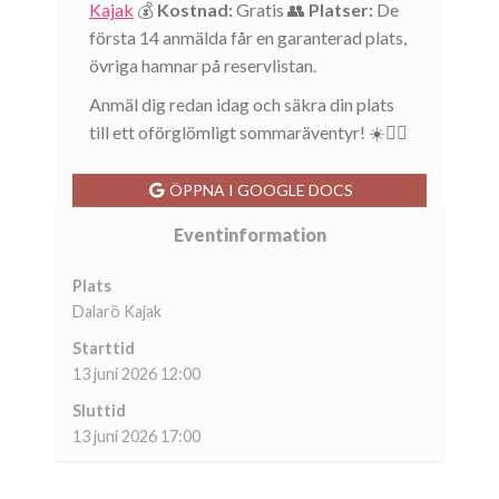
Kajak
💰
Kostnad:
Gratis 👥
Platser:
De
första 14 anmälda får en garanterad plats,
övriga hamnar på reservlistan.
Anmäl dig redan idag och säkra din plats
till ett oförglömligt sommaräventyr! ☀️🚣‍♀️
ÖPPNA I GOOGLE DOCS
Eventinformation
Plats
Dalarö Kajak
Starttid
13 juni 2026 12:00
Sluttid
13 juni 2026 17:00