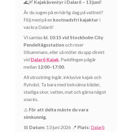
🌊🛶
Kajakäventyr i Dalarö – 13 juni!
Är du sugen på en härlig dag på vattnet?
Följ med på en
kostnadsfri kajaktur
i
vackra Dalarö!
Vi samlas
kl. 10:15 vid Stockholm City
Pendeltågsstation
och reser
tillsammans, eller så möter du upp direkt
vid
Dalarö Kajak
. Paddlingen pågår
mellan
12:00–17:00
.
All utrustning ingår, inklusive kajak och
flytväst. Ta bara med bekväma kläder,
stadiga skor, vatten, mat och gärna något
snacks.
⚠️
För att delta måste du vara
simkunnig.
📅
Datum:
13 juni 2026 📍
Plats:
Dalarö