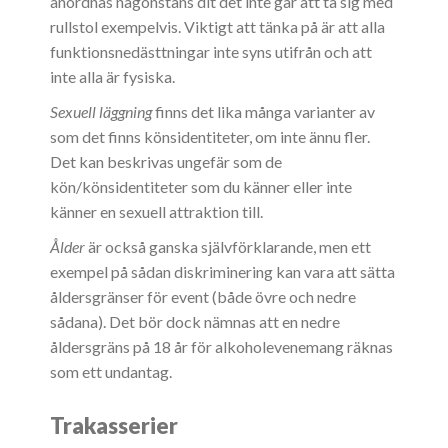
anordnas någonstans dit det inte går att ta sig med
rullstol exempelvis. Viktigt att tänka på är att alla
funktionsnedästtningar inte syns utifrån och att
inte alla är fysiska.
Sexuell läggning
finns det lika många varianter av
som det finns könsidentiteter, om inte ännu fler.
Det kan beskrivas ungefär som de
kön/könsidentiteter som du känner eller inte
känner en sexuell attraktion till.
Ålder
är också ganska självförklarande, men ett
exempel på sådan diskriminering kan vara att sätta
åldersgränser för event (både övre och nedre
sådana). Det bör dock nämnas att en nedre
åldersgräns på 18 år för alkoholevenemang räknas
som ett undantag.
Trakasserier