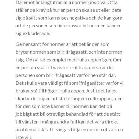
Däremot är långt ifrån alla normer positiva. Ofta
ställer de krav på hur en person ska se ut eller bete
sig på sätt som kan anses negativa och de kan göra
att de personer som inte passar in i normen känner
sig exkluderade.
Gemensamt för normer är att det är den som
bryter normen som blir ifrågasatt, och inte normen
i sig. Om vi tar exemplet med rulltrappan igen. Om
en person står till vänster i rulltrappan så är det
personen som blir ifrågasatt varför hen står där.
Det skulle vara väldigt få som ifrågasätter varför vi
brukar stå till höger i rulltrappan. Just i det fallet
skadar det ingen att stå till höger i rulltrappan, men
för den som inte känner till normen kan det bli
jobbigt att bli otrevligt behandlad för att de stått
till vänster. I många andra fall kan det vara direkt
problematiskt att tvingas följa en norm trots att en
inte vill.