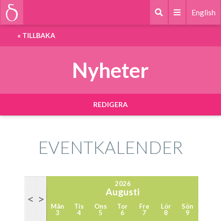
English
«
TILLBAKA
Nyheter
REDIGERA
EVENTKALENDER
2026
Augusti
<
>
Mån
Tis
Ons
Tor
Fre
Lör
Sön
3
4
5
6
7
8
9