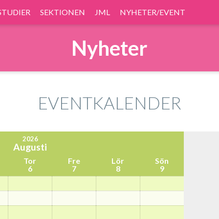
STUDIER
SEKTIONEN
JML
NYHETER/EVENT
Nyheter
EVENTKALENDER
2026
Augusti
Tor
Fre
Lör
Sön
6
7
8
9