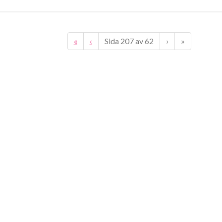
«
‹
Sida
207
av
62
›
»