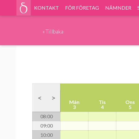
KONTAKT
FÖR FÖRETAG
NÄMNDER
«
Tillbaka
<
>
Mån
Tis
Ons
3
4
5
08
:00
09
:00
10
:00